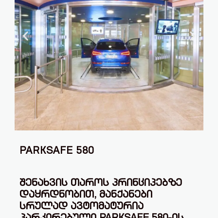
PARKSAFE 580
ᲨᲔᲜᲐᲮᲕᲘᲡ ᲗᲐᲠᲝᲡ ᲞᲠᲘᲜᲪᲘᲞᲔᲑᲖᲔ
ᲓᲐᲧᲠᲓᲜᲝᲑᲘᲗ, ᲛᲐᲜᲥᲐᲜᲔᲑᲘ
ᲡᲠᲣᲚᲐᲓ ᲐᲕᲢᲝᲛᲐᲢᲣᲠᲘᲐ