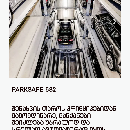
PARKSAFE 582
ᲨᲔᲜᲐᲮᲕᲘᲡ ᲗᲐᲠᲝᲡ ᲞᲠᲘᲜᲪᲘᲞᲔᲑᲘᲓᲐᲜ
ᲒᲐᲛᲝᲛᲓᲘᲜᲐᲠᲔ, ᲛᲐᲜᲥᲐᲜᲔᲑᲘ
ᲨᲔᲘᲫᲚᲔᲑᲐ ᲣᲑᲠᲐᲚᲝᲓ ᲓᲐ