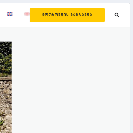
ᲛᲝᲗᲮᲝᲕᲜᲘᲡ ᲒᲐᲒᲖᲐᲕᲜᲐ