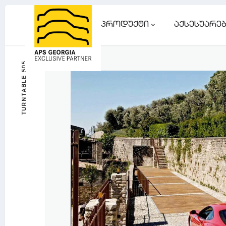
ᲞᲠᲝᲓᲣᲥᲢᲘ
ᲐᲥᲡᲔᲡᲣᲐᲠᲔ
TURNTABLE 505