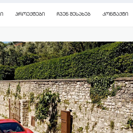
ᲑᲘ
ᲞᲠᲝᲔᲥᲢᲔᲑᲘ
ᲩᲕᲔᲜ ᲨᲔᲡᲐᲮᲔᲑ
ᲙᲝᲜᲢᲐᲥᲢᲘ